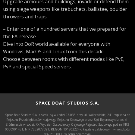
Upgrade armours and buildings, invade or defend them
using siege weapons like trebuchets, ballistae, boulder
throwers and traps.
– Enter one of a hundred servers that we prepared for
the EA-release.
Dive into OoR world available for everyone with
Windows, MacOS and Linux from this decade.
Choose between rooms with different modes like PvE,
PvP and special Speed servers.
SPACE BOAT STUDIOS S.A.
Space Boat Studios S.A. z siedzibą w Łodzi 93-035 przy ul. Wólczańskiej 241, wpisana do
Rejestru Przedsiębiorców Krajowego Rejestru Sądowego przez Sąd Rejonowy dla Łodzi -
Śródmieścia w Łodzi, XX Wydział Gospodarczy Krajowego Rejestru Sądowego pod nr KRS
0000901451, NIP 7252077081, REGON 101802224 o kapitale zakładowym w wysokości
106.250,00 zł w pełni opłaconym.